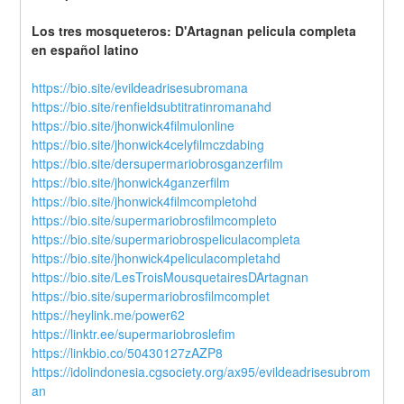
Los tres mosqueteros: D'Artagnan pelicula completa 
en español latino
https://bio.site/evildeadrisesubromana
https://bio.site/renfieldsubtitratinromanahd
https://bio.site/jhonwick4filmulonline
https://bio.site/jhonwick4celyfilmczdabing
https://bio.site/dersupermariobrosganzerfilm
https://bio.site/jhonwick4ganzerfilm
https://bio.site/jhonwick4filmcompletohd
https://bio.site/supermariobrosfilmcompleto
https://bio.site/supermariobrospeliculacompleta
https://bio.site/jhonwick4peliculacompletahd
https://bio.site/LesTroisMousquetairesDArtagnan
https://bio.site/supermariobrosfilmcomplet
https://heylink.me/power62
https://linktr.ee/supermariobroslefim
https://linkbio.co/50430127zAZP8
https://idolindonesia.cgsociety.org/ax95/evildeadrisesubrom
an