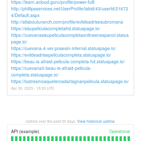
https://learn.acloud.guru/profile/power-fulll
http://phillipsservices.net/UserProfile/tabid/43/userId/21672
4/Default.aspx
http://allabouturanch.com/profile/evildeadrisesubromana
https://sisupeliculacompletahd.statuspage.io/
https://cuevanasisupeliculacompletaonlineenespanol.status
page.io/
https://cuevana-4-ver-posesin-infernal.statuspage.io/
https://evildeadrisepeliculacompleta.statuspage.io/
https://beau-is-afraid-pelicula-completa-hd.statuspage.io/
https://cuevana3-beau-is-afraid-pelicula-
completa.statuspage.io/
https://lostresmosqueterosdartagnanpelicula.statuspage.io/
Apr
30
,
2023
-
15:35
UTC
Uptime over the past
30
days.
View historical uptime.
Operational
API (example)